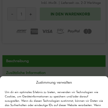
Inkl. MwSt. | Lieferzeit: ca. 2-3 Werktage
-
+
IN DEN WARENKORB
Beschreibung
Zusätzliche Information
Zustimmung verwalten
Fütterungsempfehlung
Um dir ein optimales Erlebnis zu bieten, verwenden wir Technologien wie
FAQ
Cookies, um Geräteinformationen zu speichern und/oder darauf
zuzugreifen. Wenn du diesen Technologien zustimmst, können wir Daten wie
das Surfverhalten oder eindeutige IDs auf dieser Website verarbeiten. Wenn