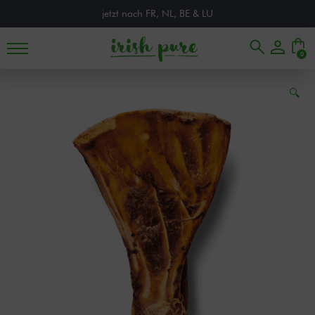
jetzt nach FR, NL, BE & LU
0
🔍