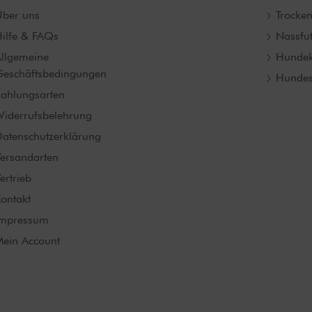
ber uns
Trocken
ilfe & FAQs
Nassfut
llgemeine
Hunde
eschäftsbedingungen
Hundes
ahlungsarten
iderrufsbelehrung
atenschutzerklärung
ersandarten
ertrieb
ontakt
Impressum
ein Account