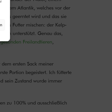
f
us dem Atlantik, welches vor der
lands geerntet wird und das sie
n ins Futter mischen: der Kelp-
en
stem unterstützt. Genau das,
n
gesunden Freilandtieren
,
it dem ersten Sack meiner
e Portion begeistert. Ich fütterte
 sein Zustand wurde immer
ren zu 100% und ausschließlich