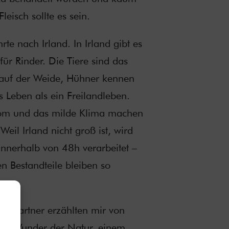
eisch sollte es sein.
te nach Irland. In Irland gibt es
 für Rinder. Die Tiere sind das
auf der Weide, Hühner kennen
s Leben als ein Freilandleben.
rom und das milde Klima machen
Weil Irland nicht groß ist, wird
innerhalb von 48h verarbeitet –
en Bestandteile bleiben so
en Partner erzählten mir von
en Wunder der Natur, einem