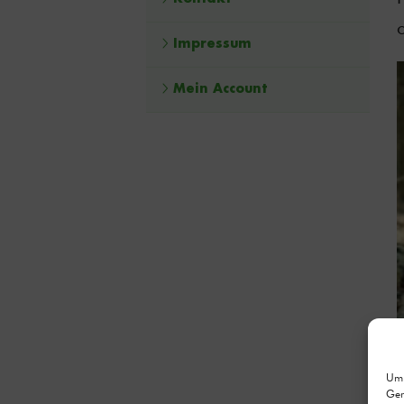
o
Impressum
Mein Account
Um 
Ger