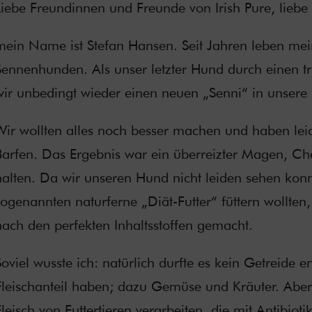
iebe Freundinnen und Freunde von Irish Pure, liebe a
mein Name ist Stefan Hansen. Seit Jahren leben mei
Sennenhunden. Als unser letzter Hund durch einen tr
wir unbedingt wieder einen neuen „Senni“ in unsere
Wir wollten alles noch besser machen und haben lei
Barfen. Das Ergebnis war ein überreizter Magen, Ch
halten. Da wir unseren Hund nicht leiden sehen konn
sogenannten naturferne „Diät-Futter“ füttern wollten
nach den perfekten Inhaltsstoffen gemacht.
Soviel wusste ich: natürlich durfte es kein Getreide
Fleischanteil haben; dazu Gemüse und Kräuter. Aber 
Fleisch von Futtertieren verarbeiten, die mit Antibi