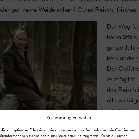
der gar keine Weide sahen? Gutes Fleisch, frisches Fl
Der Weg führ
keine Ställe
ganze Jahr 
kein andere
Der Golfst
es möglich. 
das Fleisch 
alle wichtig
erhalten.
Zustimmung verwalten
Meine irisch
dir ein optimales Erlebnis zu bieten, verwenden wir Technologien wie Cookies, um
äteinformationen zu speichern und/oder darauf zuzugreifen. Wenn du diesen
einem wahr