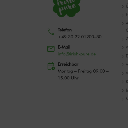
Ü
H
A
Telefon
G
+49 30 22 01200–80
Z
E-Mail
W
info@irish-pure.de
D
Erreichbar
V
Montag – Freitag 09.00 –
V
15.00 Uhr
K
M