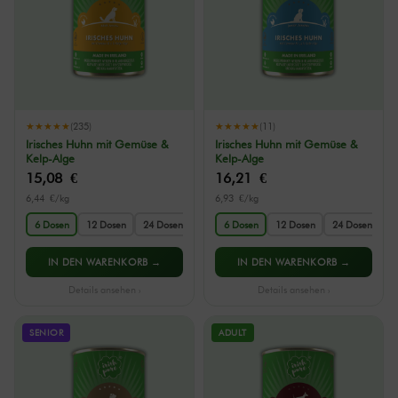
★★★★★
(235)
★★★★★
(11)
Irisches Huhn mit Gemüse &
Irisches Huhn mit Gemüse &
Kelp-Alge
Kelp-Alge
15,08
€
16,21
€
6,44 €/kg
6,93 €/kg
6 Dosen
12 Dosen
24 Dosen
6 Dosen
12 Dosen
24 Dosen
IN DEN WARENKORB →
IN DEN WARENKORB →
Details ansehen ›
Details ansehen ›
SENIOR
ADULT