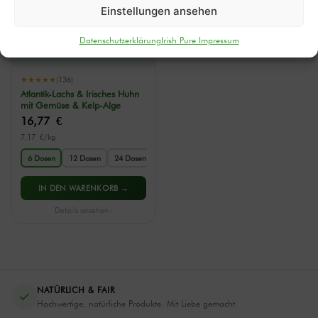
Einstellungen ansehen
Datenschutzerklärung
Irish Pure Impressum
★★★★★
(136)
Atlantik-Lachs & Irisches Huhn
mit Gemüse & Kelp-Alge
16,77
€
7,17 €/kg
6 Dosen
12 Dosen
24 Dosen
IN DEN WARENKORB →
Details ansehen ›
NATÜRLICH & FAIR
Hochwertige, natürliche Produkte. Mit Liebe gemacht.