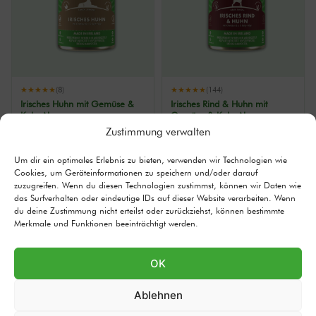
★★★★★
(8)
★★★★★
(144)
Irisches Huhn mit Gemüse &
Irisches Rind & Huhn mit
Kelp-Alge
Gemüse & Kelp-Alge
16,21
€
16,77
€
Zustimmung verwalten
6,93 €/kg
7,17 €/kg
Um dir ein optimales Erlebnis zu bieten, verwenden wir Technologien wie
6 Dosen
12 Dosen
24 Dosen
6 Dosen
12 Dosen
24 Dosen
Cookies, um Geräteinformationen zu speichern und/oder darauf
zuzugreifen. Wenn du diesen Technologien zustimmst, können wir Daten wie
das Surfverhalten oder eindeutige IDs auf dieser Website verarbeiten. Wenn
IN DEN WARENKORB →
IN DEN WARENKORB →
du deine Zustimmung nicht erteilst oder zurückziehst, können bestimmte
Details ansehen ›
Details ansehen ›
Merkmale und Funktionen beeinträchtigt werden.
ADULT
OK
Ablehnen