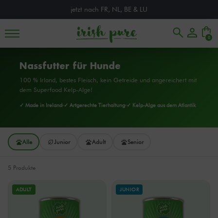
jetzt nach FR, NL, BE & LU
0
Nassfutter für Hunde
100 % Irland, bestes Fleisch, kein Getreide und angereichert mit
dem Superfood Kelp-Alge!
✓ Made in Ireland
✓ Artgerechte Tierhaltung
✓ Kelp-Alge aus dem Atlantik
Alle
Junior
Adult
Senior
5 Produkte
ADULT
JUNIOR