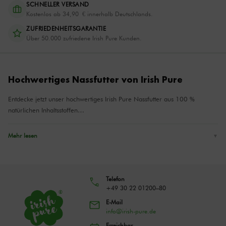
SCHNELLER VERSAND
Kostenlos ab 34,90 € innerhalb Deutschlands.
ZUFRIEDENHEITSGARANTIE
Über 50.000 zufriedene Irish Pure Kunden.
Hochwertiges Nassfutter von Irish Pure
Entdecke jetzt unser hochwertiges Irish Pure Nassfutter aus 100 %
natürlichen Inhaltsstoffen…
Mehr lesen
▼
Mit Irish Pure Nassfutter für Hunde fütterst du deinem
Hund mit hochwertigen Rohstoffen aus dem grünen
Herzen Irlands. Mit 60 % Fleischanteil und gut
Telefon
verdaulichen, hochwertigen Kohlenhydratquellen ist dieses
+49 30 22 01200–80
Nassfutter als Alleinfuttermittel verwendbar und versorgt
E-Mail
deinen Hund mit allen nötigen Nährstoffen die er/sie für
info@irish-pure.de
ein artgerechtes und gesundes Leben benötigt. Kein
Erreichbar