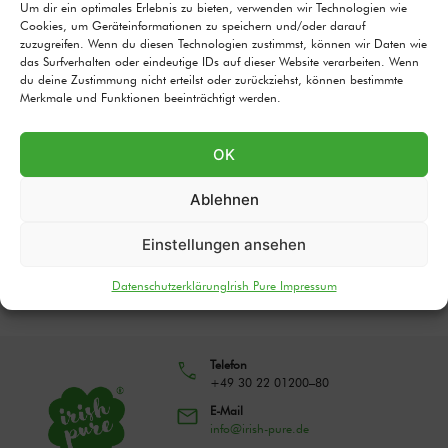
Um dir ein optimales Erlebnis zu bieten, verwenden wir Technologien wie
Cookies, um Geräteinformationen zu speichern und/oder darauf
Geschäftsführer: Daniel Neumann, Stefan Hansen
zuzugreifen. Wenn du diesen Technologien zustimmst, können wir Daten wie
das Surfverhalten oder eindeutige IDs auf dieser Website verarbeiten. Wenn
du deine Zustimmung nicht erteilst oder zurückziehst, können bestimmte
Umsatzsteuer-Identifikationsnummer gemäß § 27 a
Merkmale und Funktionen beeinträchtigt werden.
Umsatzsteuergesetz: DE307665784
OK
Plattform der EU-Kommission zur Online-Streitbeilegung:
https://ec.europa.eu/consumers/odr/
Ablehnen
Wir sind zur Teilnahme an einem Streitbeilegungsverfahren
Einstellungen ansehen
vor einer Verbraucherschlichtungsstelle weder verpflichtet
noch bereit.
Datenschutzerklärung
Irish Pure Impressum
Telefon
+49 30 22 01200–80
E-Mail
info@irish-pure.de