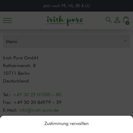
jetzt nach FR, NL, BE & LU
0
Irish Pure GmbH
Katharinenstr. 8
10711 Berlin
Deutschland
Tel.:
+49 30 22 01200 – 80
Fax: +49 30 20 84979 – 29
E-Mail:
info@irish-pure.de
Registergericht: AG Berlin Charlottenburg
Zustimmung verwalten
Registernummer: HRB 179404 B