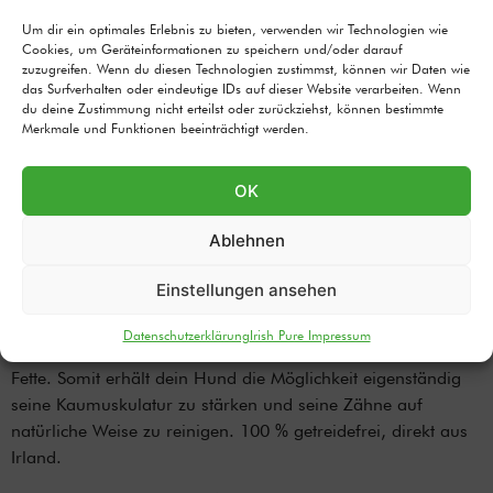
Beschreibung
Um dir ein optimales Erlebnis zu bieten, verwenden wir Technologien wie
Cookies, um Geräteinformationen zu speichern und/oder darauf
zuzugreifen. Wenn du diesen Technologien zustimmst, können wir Daten wie
Giant Beef Bone/ riesiger
das Surfverhalten oder eindeutige IDs auf dieser Website verarbeiten. Wenn
du deine Zustimmung nicht erteilst oder zurückziehst, können bestimmte
Oberschenkelknochen vom Rind –
Merkmale und Funktionen beeinträchtigt werden.
natürlicher Kauknochen für große
Hunderassen
OK
Sollte deinem Vierbeiner der Large Postmans Leg
Ablehnen
Kauknochen zu klein sein, haben wir auch noch unseren
Giant Beef Bone im Sortiment. Mit 45 cm Größe kannst du
Einstellungen ansehen
dir sicher sein, dass jeder Hund erst einmal eine Weile zu
knabbern hat. Dieser riesige Hundeknochen schmeckt nicht
Datenschutzerklärung
Irish Pure Impressum
nur gut, sondern liefert auch noch wertvolle Proteine und
Fette. Somit erhält dein Hund die Möglichkeit eigenständig
seine Kaumuskulatur zu stärken und seine Zähne auf
natürliche Weise zu reinigen. 100 % getreidefrei, direkt aus
Irland.