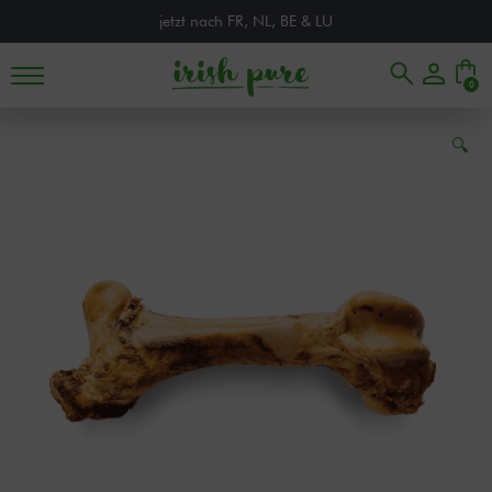
jetzt nach FR, NL, BE & LU
0
🔍