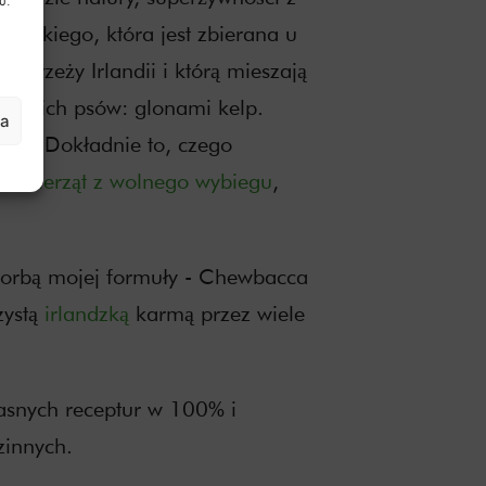
u.
ntyckiego, która jest zbierana u
ybrzeży Irlandii i którą mieszają
 swoich psów: glonami kelp.
ia
owy. Dokładnie to, czego
 zwierząt z wolnego wybiegu
,
 torbą mojej formuły - Chewbacca
zystą
irlandzką
karmą przez wiele
asnych receptur w 100% i
zinnych.