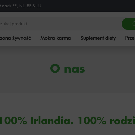
zt nach FR, NL, BE & LU
szona żywność
Mokra karma
Suplement diety
Prze
O nas
100% Irlandia. 100% rodz