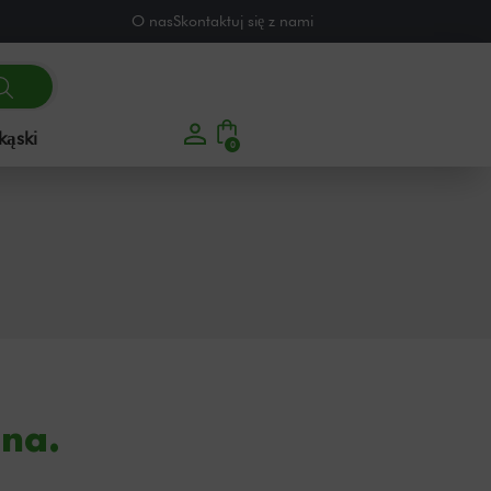
O nas
Skontaktuj się z nami
kąski
0
ina.