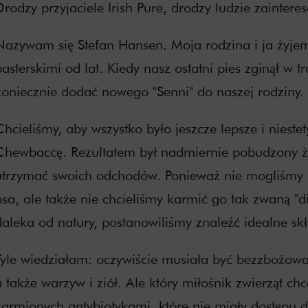
rodzy przyjaciele Irish Pure, drodzy ludzie zainteres
Nazywam się Stefan Hansen. Moja rodzina i ja żyje
pasterskimi od lat. Kiedy nasz ostatni pies zginął w
koniecznie dodać nowego "Senni" do naszej rodziny.
Chcieliśmy, aby wszystko było jeszcze lepsze i niest
Chewbaccę. Rezultatem był nadmiernie pobudzony ż
utrzymać swoich odchodów. Ponieważ nie mogliśmy p
psa, ale także nie chcieliśmy karmić go tak zwaną "d
daleka od natury, postanowiliśmy znaleźć idealne skł
Tyle wiedziałam: oczywiście musiała być bezzbożowa
a także warzyw i ziół. Ale który miłośnik zwierząt ch
karmionych antybiotykami, które nie miały dostępu 