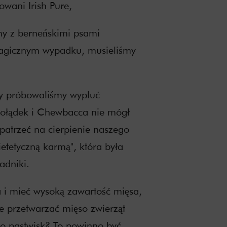
owani Irish Pure,
my z berneńskimi psami
 tragicznym wypadku, musieliśmy
ety próbowaliśmy wypluć
ołądek i Chewbacca nie mógł
atrzeć na cierpienie naszego
ietetyczną karmą", która była
adniki.
 i mieć wysoką zawartość mięsa,
ce przetwarzać mięso zwierząt
do pastwisk? To powinno być