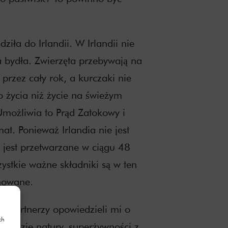
ziła do Irlandii. W Irlandii nie
 bydła. Zwierzęta przebywają na
przez cały rok, a kurczaki nie
o życia niż życie na świeżym
Umożliwia to Prąd Zatokowy i
at. Ponieważ Irlandia nie jest
 jest przetwarzane w ciągu 48
ystkie ważne składniki są w ten
howane.
cy partnerzy opowiedzieli mi o
ch
cudzie natury, superżywności z