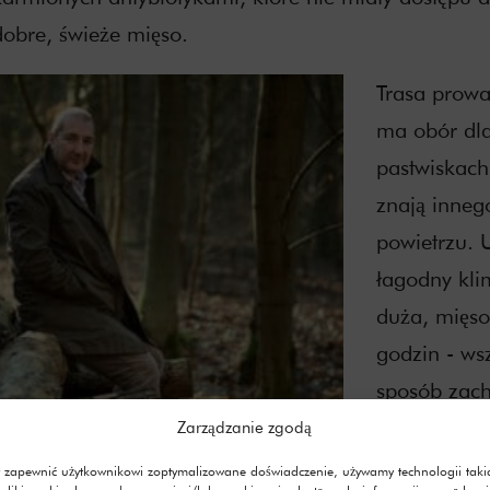
dobre, świeże mięso.
Trasa prowad
ma obór dla
pastwiskach 
znają inneg
powietrzu. 
łagodny klim
duża, mięso
godzin - wsz
sposób zac
Zarządzanie zgodą
Moi irlandz
 zapewnić użytkownikowi zoptymalizowane doświadczenie, używamy technologii taki
prawdziwym 