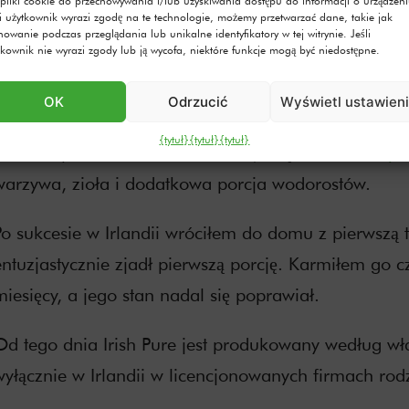
 pliki cookie do przechowywania i/lub uzyskiwania dostępu do informacji o urządzeni
li użytkownik wyrazi zgodę na te technologie, możemy przetwarzać dane, takie jak
Oceanu Atla
howanie podczas przeglądania lub unikalne identyfikatory w tej witrynie. Jeśli
tkownik nie wyrazi zgody lub ją wycofa, niektóre funkcje mogą być niedostępne.
zachodnich w
z karmą dla
OK
Odrzucić
Wyświetl ustawien
Algi, które wspomagają trawienie i układ odporności
{tytuł}
{tytuł}
{tytuł}
potrzebuje Chewbacca: bez zbóż, mięso od
zdrowych
warzywa, zioła i dodatkowa porcja wodorostów.
Po sukcesie w Irlandii wróciłem do domu z pierwszą
entuzjastycznie zjadł pierwszą porcję. Karmiłem go c
miesięcy, a jego stan nadal się poprawiał.
Od tego dnia Irish Pure jest produkowany według wł
wyłącznie w Irlandii w licencjonowanych firmach rod