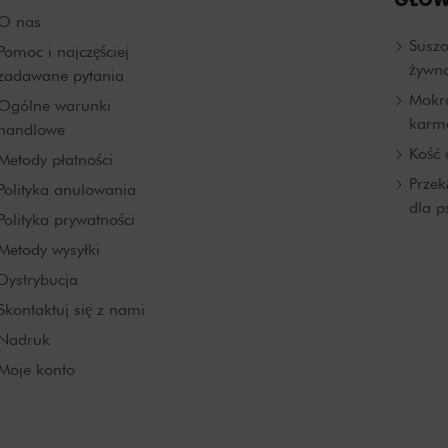
GŁÓW
O nas
Susz
Pomoc i najczęściej
żywn
zadawane pytania
Mokr
Ogólne warunki
karm
handlowe
Kość 
Metody płatności
Przek
Polityka anulowania
dla 
Polityka prywatności
Metody wysyłki
Dystrybucja
Skontaktuj się z nami
Nadruk
Moje konto